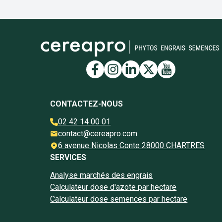
Lien vers la page Face
Lien vers la page I
Lien vers la pag
Lien vers la 
Lien vers 
CONTACTEZ-NOUS
02 42 14 00 01
contact@cereapro.com
6 avenue Nicolas Conte 28000 CHARTRES
SERVICES
Analyse marchés des engrais
Calculateur dose d'azote par hectare
Calculateur dose semences par hectare