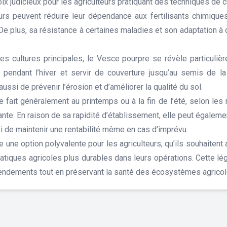
 judicieux pour les agriculteurs pratiquant des techniques de c
teurs peuvent réduire leur dépendance aux fertilisants chimique
 De plus, sa résistance à certaines maladies et son adaptation à
les cultures principales, le Vesce pourpre se révèle particuliè
tre pendant l’hiver et servir de couverture jusqu’au semis de
aussi de prévenir l’érosion et d’améliorer la qualité du sol.
it généralement au printemps ou à la fin de l’été, selon les 
nte. En raison de sa rapidité d’établissement, elle peut égalem
si de maintenir une rentabilité même en cas d'imprévu.
ne option polyvalente pour les agriculteurs, qu’ils souhaitent amé
pratiques agricoles plus durables dans leurs opérations. Cette 
 rendements tout en préservant la santé des écosystèmes agricol