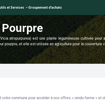
tils et Services
Groupement d'achats
 Pourpre
icia atropurpurea) est une plante légumineuse cultivée pour amé
ur pourpre, et elle est utilisée en agriculture pour la couverture v
et votre commune pour accéder à nos offres « rendu ferme » et ob