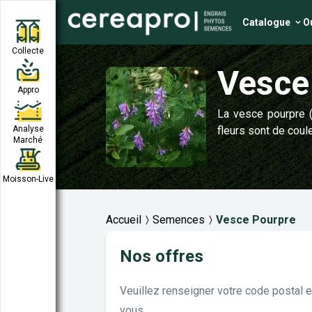
Catalogue
Ou
Collecte
Vesce
Appro
La vesce pourpre (V
Analyse
fleurs sont de coule
Marché
Moisson-Live
Accueil
Semences
Vesce Pourpre
Nos offres
Veuillez renseigner votre code postal 
vous.