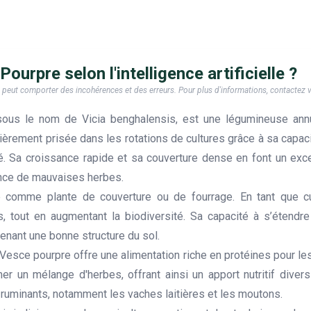
ourpre selon l'intelligence artificielle ?
e, il peut comporter des incohérences et des erreurs. Pour plus d'informations, contactez
ous le nom de Vicia benghalensis, est une légumineuse ann
ièrement prisée dans les rotations de cultures grâce à sa capaci
lité. Sa croissance rapide et sa couverture dense en font un exce
sance de mauvaises herbes.
 comme plante de couverture ou de fourrage. En tant que cul
, tout en augmentant la biodiversité. Sa capacité à s’étendr
tenant une bonne structure du sol.
 le Vesce pourpre offre une alimentation riche en protéines pour 
un mélange d'herbes, offrant ainsi un apport nutritif diversifi
 ruminants, notamment les vaches laitières et les moutons.