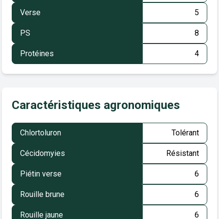
Verse
5
PS
8
Protéines
4
Caractéristiques agronomiques
Chlortoluron
Tolérant
Cécidomyies
Résistant
Piétin verse
6
Rouille brune
6
Rouille jaune
6