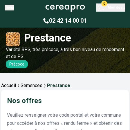
0
menu
Mon devis
02 42 14 00 01
Prestance
Variété BPS, très précoce, à très bon niveau de rendement
et de PS.
Précoce
Accueil
Semences
Prestance
Nos offres
Veuillez renseigner votre code postal et votre commune
pour accéder à nos offres « rendu ferme » et obtenir des