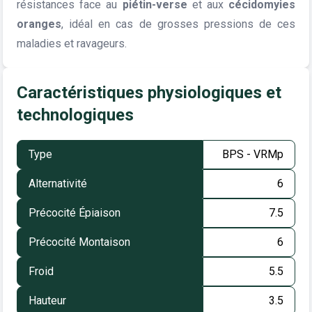
résistances face au
piétin-verse
et aux
cécidomyies
oranges
, idéal en cas de grosses pressions de ces
maladies et ravageurs.
Caractéristiques physiologiques et
technologiques
Type
BPS - VRMp
Alternativité
6
Précocité Épiaison
7.5
Précocité Montaison
6
Froid
5.5
Hauteur
3.5