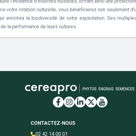
uire l’incidence d’insectes nuisibles, offrant ainsi une protection 
ns votre rotation culturelle, vous bénéficierez non seulement d
ui enrichira la biodiversité de votre exploitation. Ses multipl
t de la performance de leurs cultures.
Lien vers la page Face
Lien vers la page I
Lien vers la pag
Lien vers la 
Lien vers 
CONTACTEZ-NOUS
02 42 14 00 01