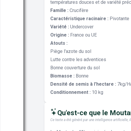
températures douces et de variété pré
Famille :
Crucifère
Caractéristique racinaire :
Pivotante
Variété :
Undercover
Origine :
France ou UE
Atouts :
Piège l'azote du sol
Lutte contre les adventices
Bonne couverture du sol
Biomasse :
Bonne
Densité de semis à l'hectare :
7kg/H
Conditionnement :
10 kg
Qu'est-ce que le Moutard
Ce texte a été généré par une intelligence artificiell