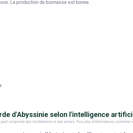
coce. La production de biomasse est bonne.
a
e d'Abyssinie selon l'intelligence artifici
e, il peut comporter des incohérences et des erreurs. Pour plus d'informations, contactez