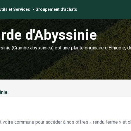
tils et Services
Groupement d'achats
rde d'Abyssinie
inie (Crambe abyssinica) est une plante originaire d'Éthiopie, do
inie
et votre commune pour accéder à nos offres « rendu ferme » et ob