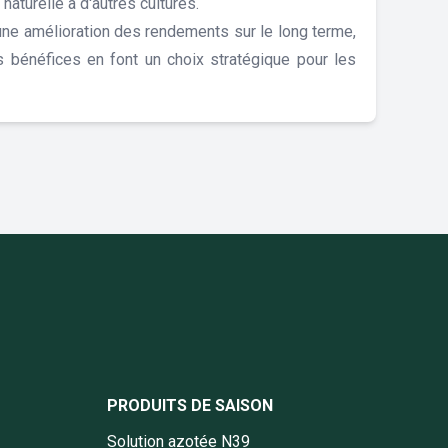
naturelle à d'autres cultures.
'une amélioration des rendements sur le long terme,
es bénéfices en font un choix stratégique pour les
book Cereapro
nstagram Cereapro
e Linkedin Cereapro
page Twitter Cereapro
la chaine YouTube Cereapro
PRODUITS DE SAISON
Solution azotée N39