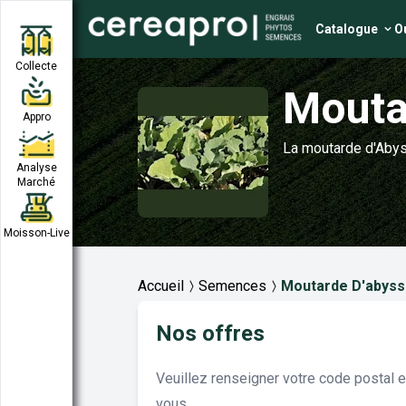
Catalogue
Ou
Collecte
Mouta
Appro
La moutarde d'Abyss
Analyse
Marché
Moisson-Live
Accueil
Semences
Moutarde D'abyss
Nos offres
Veuillez renseigner votre code postal 
vous.