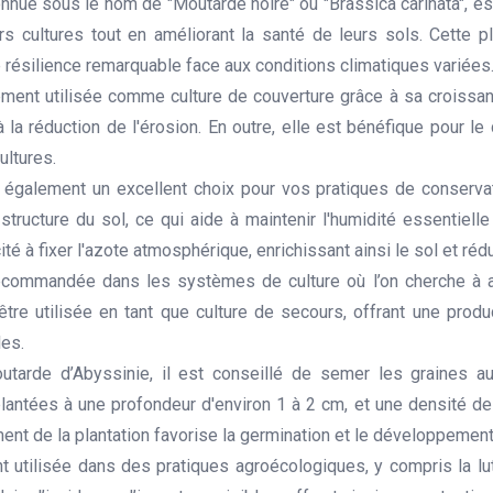
nue sous le nom de "Moutarde noire" ou "Brassica carinata", e
urs cultures tout en améliorant la santé de leurs sols. Cette pl
 résilience remarquable face aux conditions climatiques variées
ment utilisée comme culture de couverture grâce à sa croissan
 à la réduction de l'érosion. En outre, elle est bénéfique pour 
ultures.
t également un excellent choix pour vos pratiques de conserva
 structure du sol, ce qui aide à maintenir l'humidité essentiell
té à fixer l'azote atmosphérique, enrichissant ainsi le sol et ré
commandée dans les systèmes de culture où l’on cherche à amél
tre utilisée en tant que culture de secours, offrant une produ
les.
utarde d’Abyssinie, il est conseillé de semer les graines a
plantées à une profondeur d'environ 1 à 2 cm, et une densité 
de la plantation favorise la germination et le développement in
utilisée dans des pratiques agroécologiques, y compris la lut