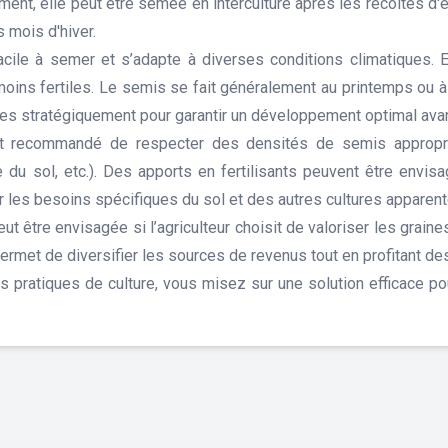
ent, elle peut être semée en interculture après les récoltes d'ét
 mois d'hiver.
le à semer et s’adapte à diverses conditions climatiques. El
oins fertiles. Le semis se fait généralement au printemps ou à la
es stratégiquement pour garantir un développement optimal avan
st recommandé de respecter des densités de semis approprié
re du sol, etc.). Des apports en fertilisants peuvent être env
er les besoins spécifiques du sol et des autres cultures apparent
eut être envisagée si l’agriculteur choisit de valoriser les grai
rmet de diversifier les sources de revenus tout en profitant de
s pratiques de culture, vous misez sur une solution efficace po