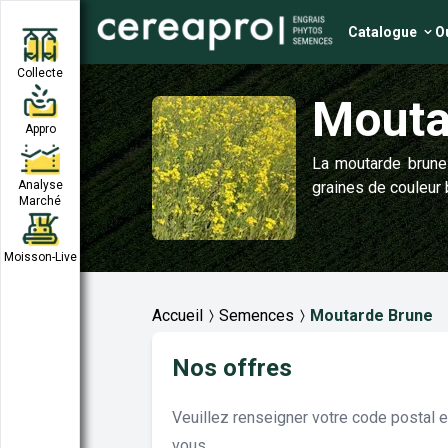
Catalogue
Ou
Collecte
Mouta
Appro
La moutarde brune 
Analyse
graines de couleur 
Marché
Moisson-Live
Accueil
Semences
Moutarde Brune
Nos offres
Veuillez renseigner votre code postal 
vous.