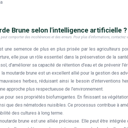
Ha
e Brune selon l'intelligence artificielle ?
e, il peut comporter des incohérences et des erreurs. Pour plus d'informations, contactez
st une semence de plus en plus prisée par les agriculteurs p
re, elle joue un rôle essentiel dans la préservation de la sant
ol, d'améliorer sa capacité de rétention d'eau et de prévenir l'é
la moutarde brune est un excellent allié pour la gestion des ad
mauvaises herbes, réduisant ainsi le besoin d'interventions he
 une approche plus respectueuse de l'environnement.
 pour ses propriétés biofumigantes. En finissant sa végétation,
nsi que des nématodes nuisibles. Ce processus contribue à amélio
abilité des cultures à long terme.
 moutarde brune est une alliée précieuse. Elle peut être intégré