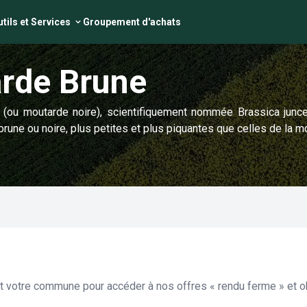
tils et Services
Groupement d'achats
rde Brune
(ou moutarde noire), scientifiquement nommée Brassica junce
brune ou noire, plus petites et plus piquantes que celles de la m
et votre commune pour accéder à nos offres « rendu ferme » et ob