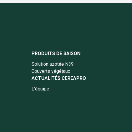
book Cereapro
nstagram Cereapro
e Linkedin Cereapro
page Twitter Cereapro
la chaine YouTube Cereapro
PRODUITS DE SAISON
Solution azotée N39
Couverts végétaux
ACTUALITÉS CEREAPRO
L'équipe