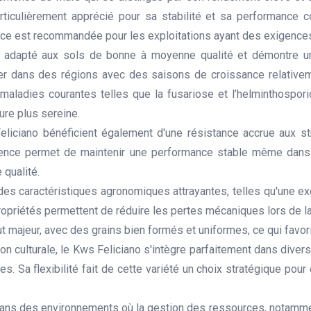
rticulièrement apprécié pour sa stabilité et sa performance c
ce est recommandée pour les exploitations ayant des exigences 
t adapté aux sols de bonne à moyenne qualité et démontre un
 dans des régions avec des saisons de croissance relativeme
aladies courantes telles que la fusariose et l’helminthospori
ure plus sereine.
 Feliciano bénéficient également d'une résistance accrue aux 
ilience permet de maintenir une performance stable même dans
 qualité.
es caractéristiques agronomiques attrayantes, telles qu'une ex
propriétés permettent de réduire les pertes mécaniques lors de l
tout majeur, avec des grains bien formés et uniformes, ce qui favor
tion culturale, le Kws Feliciano s'intègre parfaitement dans diver
tes. Sa flexibilité fait de cette variété un choix stratégique pour
ans des environnements où la gestion des ressources, notamment l