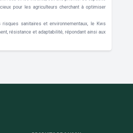
icieux pour les agriculteurs cherchant à optimiser
s risques sanitaires et environnementaux, le Kws
t, résistance et adaptabilité, répondant ainsi aux
book Cereapro
nstagram Cereapro
e Linkedin Cereapro
page Twitter Cereapro
la chaine YouTube Cereapro