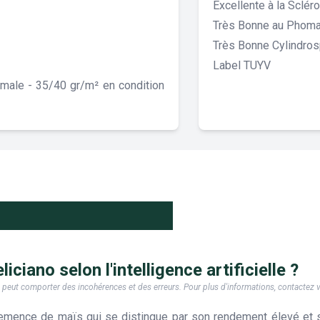
Excellente à la Sclérot
Très Bonne au Phom
Très Bonne Cylindro
Label TUYV
imale - 35/40 gr/m² en condition
iciano selon l'intelligence artificielle ?
e, il peut comporter des incohérences et des erreurs. Pour plus d'informations, contactez
emence de maïs qui se distingue par son rendement élevé et s