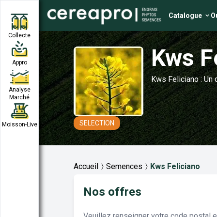
Catalogue
Ou
Collecte
Kws F
Appro
Kws Feliciano : Un
Analyse
Marché
SELECTION
Moisson-Live
Accueil
Semences
Kws Feliciano
Nos offres
Veuillez renseigner votre code postal 