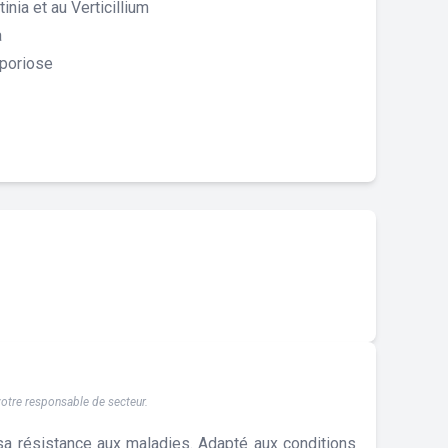
inia et au Verticillium
a
sporiose
 votre responsable de secteur.
a résistance aux maladies. Adapté aux conditions