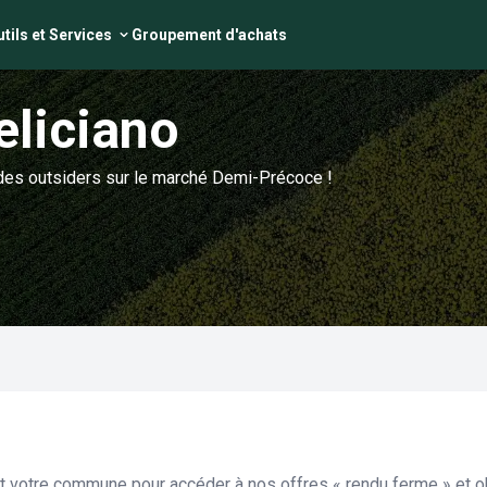
tils et Services
Groupement d'achats
eliciano
 des outsiders sur le marché Demi-Précoce !
et votre commune pour accéder à nos offres « rendu ferme » et ob