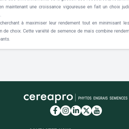
 en maintenant une croissance vigoureuse en fait un choix jud
.
s cherchant à maximiser leur rendement tout en minimisant le
n de choix. Cette variété de semence de maïs combine rendemen
eants.
Lien vers la page Face
Lien vers la page I
Lien vers la pag
Lien vers la 
Lien vers 