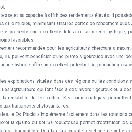
ol.
tesse et sa capacité à offrir des rendements élevés. Il possè
ines et le mildiou, minimisant ainsi les pertes de rendement due
riété présente une excellente tolérance au stress hydrique, pe
oins favorables.
lièrement recommandée pour les agriculteurs cherchant à maxim
été, ils peuvent bénéficier d'une plante vigoureuse avec une b
ence hybride offre un excellent potentiel de production grâce
 les exploitations situées dans des régions où les conditions s
Les agriculteurs qui font face à des hivers rigoureux ou à de
r la rentabilité de leur culture. Ses caractéristiques permette
aux traitements phytosanitaires.
ales, le Dk Placid s'implémente facilement dans les rotations cu
rer la qualité du sol. Sa robustesse permet d'optimiser les c
 terres disponibles. De plus, la diversité génétique de cette s