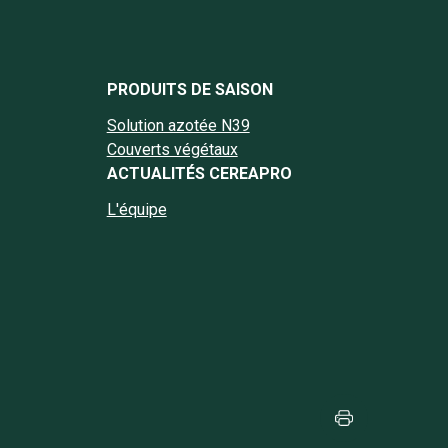
book Cereapro
nstagram Cereapro
e Linkedin Cereapro
page Twitter Cereapro
la chaine YouTube Cereapro
PRODUITS DE SAISON
Solution azotée N39
Couverts végétaux
ACTUALITÉS CEREAPRO
L'équipe
Imprimer cette