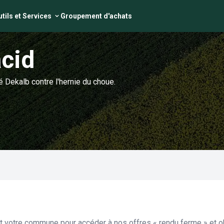
tils et Services
Groupement d'achats
acid
 Dekalb contre l'hernie du choue.
et votre commune pour accéder à nos offres « rendu ferme » et ob