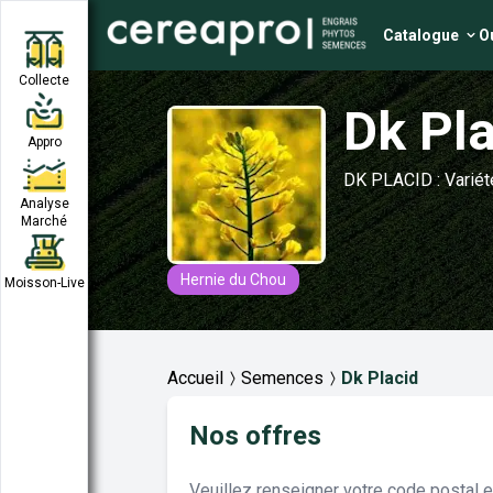
Catalogue
Ou
Collecte
Dk Pl
Appro
DK PLACID : Variété
Analyse
Marché
Hernie du Chou
Moisson-Live
Accueil
Semences
Dk Placid
Nos offres
Veuillez renseigner votre code postal 