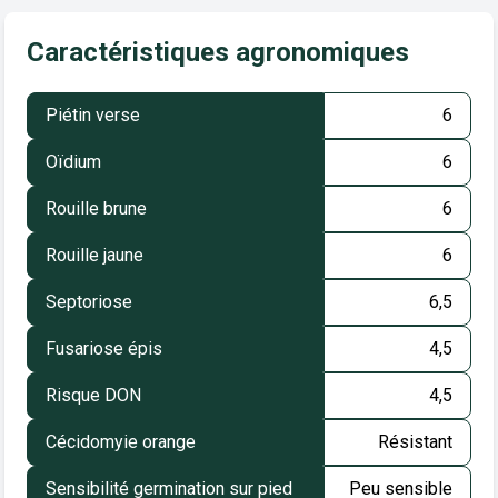
Caractéristiques agronomiques
Piétin verse
6
Oïdium
6
Rouille brune
6
Rouille jaune
6
Septoriose
6,5
Fusariose épis
4,5
Risque DON
4,5
Cécidomyie orange
Résistant
Sensibilité germination sur pied
Peu sensible