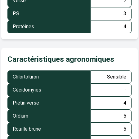
Verse
7
PS
3
Protéines
4
Caractéristiques agronomiques
Chlortoluron
Sensible
Cécidomyies
-
Piétin verse
4
Oïdium
5
Rouille brune
5