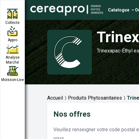
Catalogue
Ou
Collecte
Trine
Appro
Trinexapac-Éthyl es
Analyse
Marché
Moisson-Live
Accueil
Produits Phytosanitaires
Trin
Nos offres
Veuillez renseigner votre code postal 
vous.