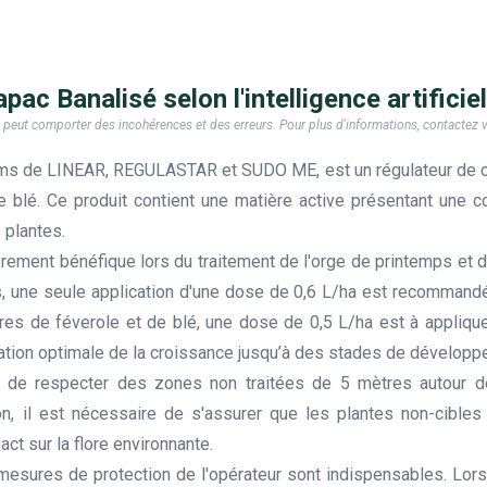
pac Banalisé selon l'intelligence artificiel
e, il peut comporter des incohérences et des erreurs. Pour plus d'informations, contactez
ms de LINEAR, REGULASTAR et SUDO ME, est un régulateur de cro
le blé. Ce produit contient une matière active présentant une 
 plantes.
ièrement bénéfique lors du traitement de l'orge de printemps et de
s, une seule application d'une dose de 0,6 L/ha est recommandée
res de féverole et de blé, une dose de 0,5 L/ha est à appliqu
ulation optimale de la croissance jusqu’à des stades de dévelop
el de respecter des zones non traitées de 5 mètres autour d
n, il est nécessaire de s'assurer que les plantes non-cible
act sur la flore environnante.
mesures de protection de l'opérateur sont indispensables. Lors