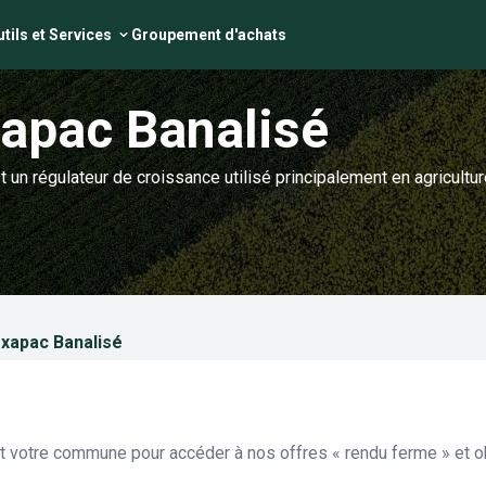
tils et Services
Groupement d'achats
xapac Banalisé
t un régulateur de croissance utilisé principalement en agricult
exapac Banalisé
et votre commune pour accéder à nos offres « rendu ferme » et ob