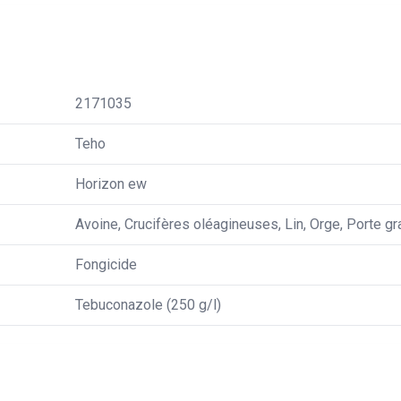
2171035
Teho
Horizon ew
Avoine, Crucifères oléagineuses, Lin, Orge, Porte gra
Fongicide
Tebuconazole (250 g/l)