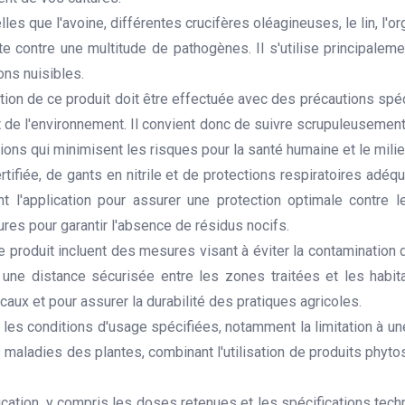
les que l'avoine, différentes crucifères oléagineuses, le lin, l'org
tte contre une multitude de pathogènes. Il s'utilise principale
ons nuisibles.
ation de ce produit doit être effectuée avec des précautions spéci
ct de l'environnement. Il convient donc de suivre scrupuleusemen
ions qui minimisent les risques pour la santé humaine et le milie
rtifiée, de gants en nitrile et de protections respiratoires adé
 l'application pour assurer une protection optimale contre l
res pour garantir l'absence de résidus nocifs.
e produit incluent des mesures visant à éviter la contamination 
une distance sécurisée entre les zones traitées et les habit
aux et pour assurer la durabilité des pratiques agricoles.
les conditions d'usage spécifiées, notamment la limitation à une
 maladies des plantes, combinant l'utilisation de produits phyt
cation, y compris les doses retenues et les spécifications tech