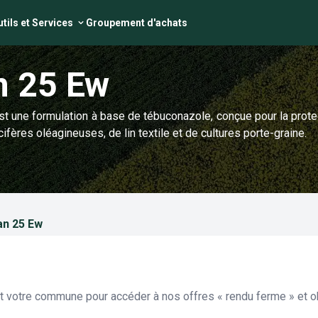
tils et Services
Groupement d'achats
n 25 Ew
une formulation à base de tébuconazole, conçue pour la protec
ifères oléagineuses, de lin textile et de cultures porte-graine.
an 25 Ew
et votre commune pour accéder à nos offres « rendu ferme » et ob