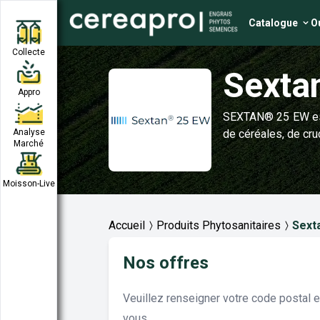
Catalogue
Ou
Collecte
Sexta
Appro
SEXTAN® 25 EW est 
Analyse
de céréales, de cruc
Marché
Moisson-Live
Accueil
Produits Phytosanitaires
Sext
Nos offres
Veuillez renseigner votre code postal 
vous.