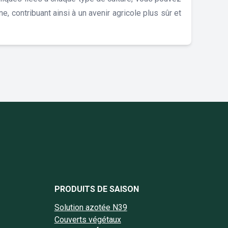
e, contribuant ainsi à un avenir agricole plus sûr et
book Cereapro
nstagram Cereapro
e Linkedin Cereapro
page Twitter Cereapro
la chaine YouTube Cereapro
PRODUITS DE SAISON
Solution azotée N39
Couverts végétaux