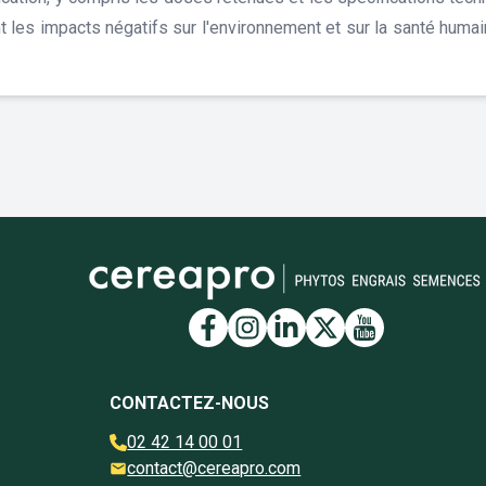
t les impacts négatifs sur l'environnement et sur la santé humain
Lien vers la page Face
Lien vers la page I
Lien vers la pag
Lien vers la 
Lien vers 
CONTACTEZ-NOUS
02 42 14 00 01
contact@cereapro.com