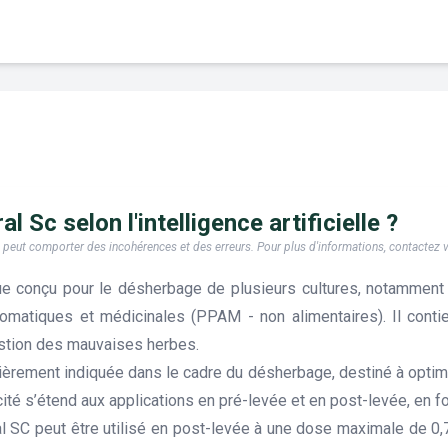
l Sc selon l'intelligence artificielle ?
e, il peut comporter des incohérences et des erreurs. Pour plus d'informations, contactez
e conçu pour le désherbage de plusieurs cultures, notamment l
aromatiques et médicinales (PPAM - non alimentaires). Il cont
estion des mauvaises herbes.
ulièrement indiquée dans le cadre du désherbage, destiné à opti
ité s’étend aux applications en pré-levée et en post-levée, en f
l SC peut être utilisé en post-levée à une dose maximale de 0,7