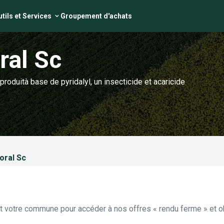
tils et Services
Groupement d'achats
ral Sc
produità base de pyridalyl, un insecticide et acaricide
oral Sc
et votre commune pour accéder à nos offres « rendu ferme » et ob