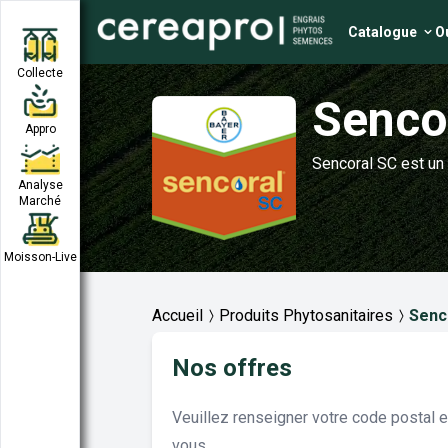
Catalogue
Ou
Collecte
Senco
Appro
Sencoral SC est un 
Analyse
Marché
Moisson-Live
Accueil
Produits Phytosanitaires
Senc
Nos offres
Veuillez renseigner votre code postal 
vous.