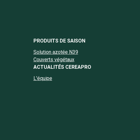
book Cereapro
nstagram Cereapro
e Linkedin Cereapro
page Twitter Cereapro
la chaine YouTube Cereapro
PRODUITS DE SAISON
Solution azotée N39
Couverts végétaux
ACTUALITÉS CEREAPRO
L'équipe