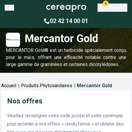
0
menu
Mon devis
02 42 14 00 01
Mercantor Gold
MERCANTOR Gold® est un herbicide spécialement conçu
pour le maïs, offrant une efficacité notable contre une
large gamme de graminées et certaines dicotylédones.
Accueil
Produits Phytosanitaires
Mercantor Gold
Nos offres
Veuillez renseigner votre code postal et votre commune
pour accéder à nos offres « rendu ferme » et obtenir des