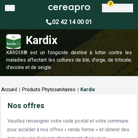
0
menu
Mon devis
02 42 14 00 01
Kardix
KARDIX® est un fongicide destiné à lutter contre les
maladies affectant les cultures de blé, d'orge, de triticale,
d'avoine et de seigle.
Accueil
Produits Phytosanitaires
Kardix
Nos offres
Veuillez renseigner votre code postal et votre commune
pour accéder à nos offres « rendu ferme » et obtenir des