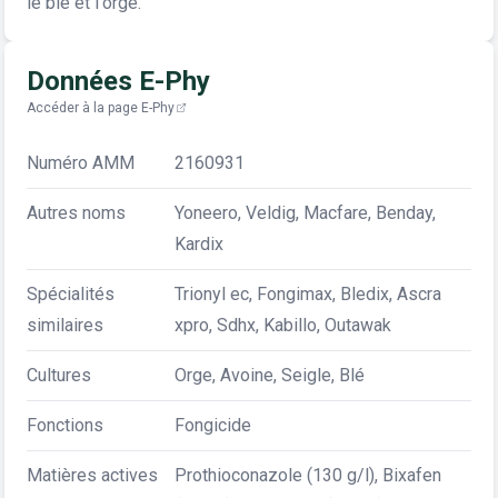
le blé et l'orge.
Données E-Phy
Accéder à la page E-Phy
Numéro AMM
2160931
Autres noms
Yoneero, Veldig, Macfare, Benday,
Kardix
Spécialités
Trionyl ec, Fongimax, Bledix, Ascra
similaires
xpro, Sdhx, Kabillo, Outawak
Cultures
Orge, Avoine, Seigle, Blé
Fonctions
Fongicide
Matières actives
Prothioconazole (130 g/l), Bixafen