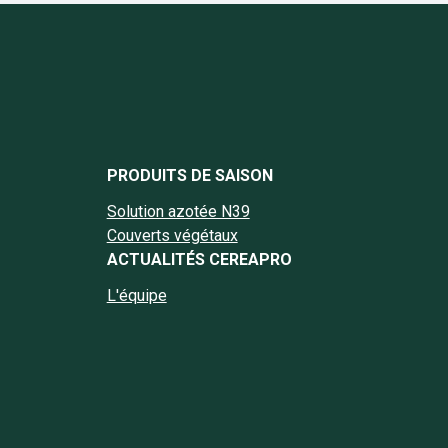
book Cereapro
nstagram Cereapro
e Linkedin Cereapro
page Twitter Cereapro
la chaine YouTube Cereapro
PRODUITS DE SAISON
Solution azotée N39
Couverts végétaux
ACTUALITÉS CEREAPRO
L'équipe