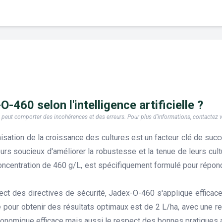
-460 selon l'intelligence artificielle ?
e, il peut comporter des incohérences et des erreurs. Pour plus d'informations, contactez
imisation de la croissance des cultures est un facteur clé de su
eurs soucieux d'améliorer la robustesse et la tenue de leurs cul
ncentration de 460 g/L, est spécifiquement formulé pour répond
ect des directives de sécurité, Jadex-O-460 s'applique efficace
r obtenir des résultats optimaux est de 2 L/ha, avec une restr
onomique efficace mais aussi le respect des bonnes pratiques 