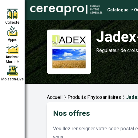
Catalogue
Ou
Collecte
Jadex
Appro
Régulateur de croi
Analyse
Marché
Moisson-Live
Accueil
Produits Phytosanitaires
Jade
Nos offres
Veuillez renseigner votre code postal 
vous.