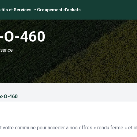
tils et Services
Groupement d'achats
-O-460
ssance
x-O-460
et votre commune pour accéder à nos offres « rendu ferme » et ob