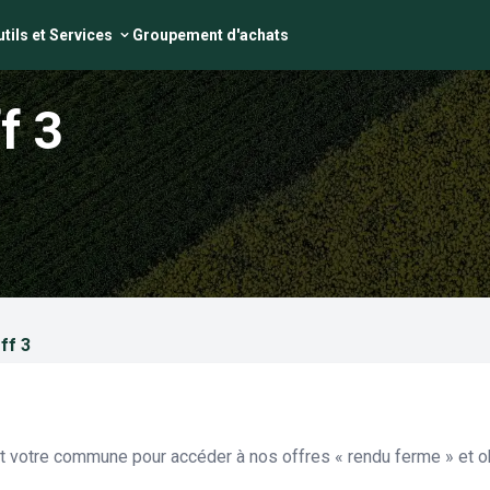
tils et Services
Groupement d'achats
f 3
ff 3
et votre commune pour accéder à nos offres « rendu ferme » et ob