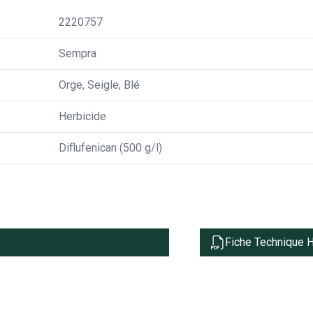
2220757
Sempra
Orge, Seigle, Blé
Herbicide
Diflufenican (500 g/l)
Fiche Technique