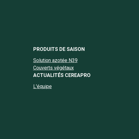
book Cereapro
nstagram Cereapro
e Linkedin Cereapro
page Twitter Cereapro
la chaine YouTube Cereapro
PRODUITS DE SAISON
Solution azotée N39
Couverts végétaux
ACTUALITÉS CEREAPRO
L'équipe