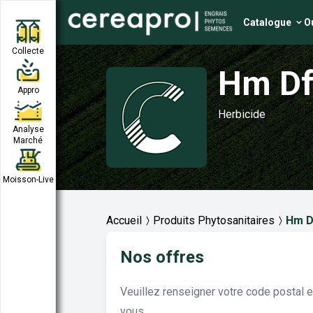
Catalogue
Ou
Collecte
Hm Df
Appro
Herbicide
Analyse
Marché
Moisson-Live
Accueil
Produits Phytosanitaires
Hm D
Nos offres
Veuillez renseigner votre code postal 
vous.