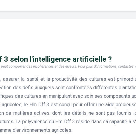
3 selon l'intelligence artificielle ?
e, il peut comporter des incohérences et des erreurs. Pour plus d'informations, contactez
, assurer la santé et la productivité des cultures est primord
stion des défis auxquels sont confrontées différentes plantati
fiques des cultures en manipulant avec soin ses composants act
 agricoles, le Hm Dff 3 est conçu pour offrir une aide précieuse
ion de matières actives, dont les détails ne sont pas fournis i
ltures. La polyvalence du Hm Dff 3 réside dans sa capacité à s'
gamme d’environnements agricoles.