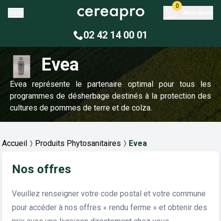
0
menu
Mon devis
02 42 14 00 01
Evea
Evea représente le partenaire optimal pour tous les
programmes de désherbage destinés à la protection des
cultures de pommes de terre et de colza.
Accueil
Produits Phytosanitaires
Evea
Nos offres
Veuillez renseigner votre code postal et votre commune
pour accéder à nos offres « rendu ferme » et obtenir des