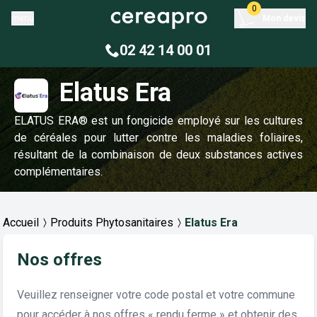
0
menu
Mon devis
02 42 14 00 01
Elatus Era
ELATUS ERA® est un fongicide employé sur les cultures
de céréales pour lutter contre les maladies foliaires,
résultant de la combinaison de deux substances actives
complémentaires.
Accueil
Produits Phytosanitaires
Elatus Era
Nos offres
Veuillez renseigner votre code postal et votre commune
pour accéder à nos offres « rendu ferme » et obtenir des