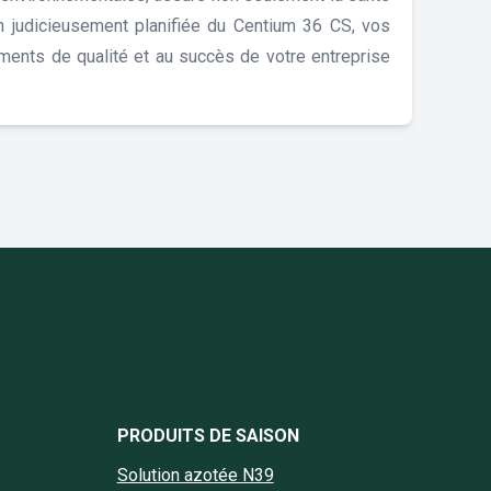
on judicieusement planifiée du Centium 36 CS, vos
ements de qualité et au succès de votre entreprise
book Cereapro
nstagram Cereapro
e Linkedin Cereapro
page Twitter Cereapro
la chaine YouTube Cereapro
PRODUITS DE SAISON
Solution azotée N39