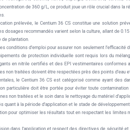
ncentration de 360 g/L, ce produit joue un rôle crucial dans la
es.
cation prélevée, le Centium 36 CS constitue une solution pré
es dosages recommandés varient selon la culture, allant de 0.15 
 de plantation.
es conditions d'emploi pour assurer non seulement l'efficacité du p
ipements de protection individuelle sont requis lors du mélang
 gants en nitrile certifiés et des EPI vestimentaires conformes 
nes non traitées doivent être respectées près des points d'eau e
ntales, le Centium 36 CS est catégorisé comme ayant des dang
tion particulière doit être portée pour éviter toute contaminati
 non traitées et le soin dans le nettoyage du matériel d'applic
 quant à la période d'application et le stade de développement 
cation pour optimiser les résultats tout en respectant les limite
ision dans l'application et respect des directives de sécurité 