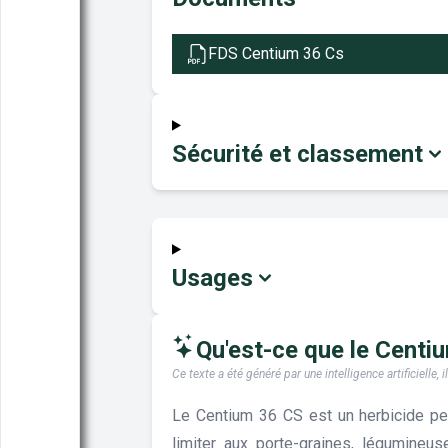
FDS Centium 36 Cs
Sécurité et classement
Usages
Qu'est-ce que le Centium
Ce texte a été généré par une intelligence artificiell
Le Centium 36 CS est un herbicide pe
limiter aux porte-graines, légumineuse