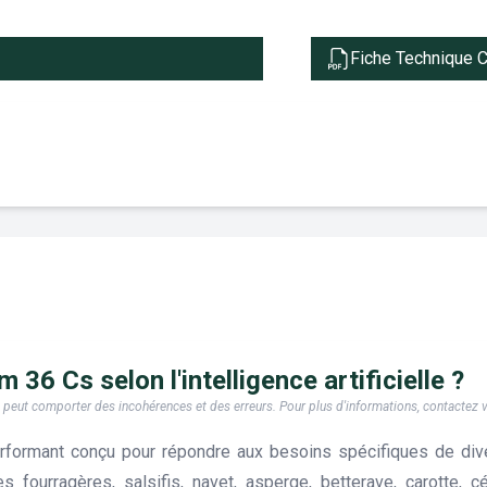
Fiche Technique 
 36 Cs selon l'intelligence artificielle ?
e, il peut comporter des incohérences et des erreurs. Pour plus d'informations, contactez
rformant conçu pour répondre aux besoins spécifiques de dive
s fourragères, salsifis, navet, asperge, betterave, carotte, c