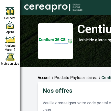
Collecte
Centi
Appro
Herbicide à large s
Analyse
Marché
Moisson-Live
Accueil
Produits Phytosanitaires
Cent
Nos offres
Veuillez renseigner votre code postal 
vous.