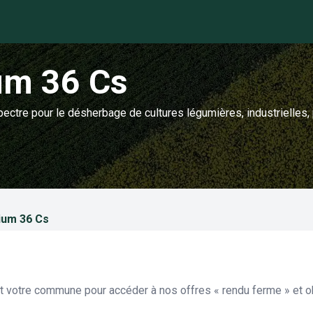
um 36 Cs
pectre pour le désherbage de cultures légumières, industrielles,
ium 36 Cs
et votre commune pour accéder à nos offres « rendu ferme » et ob