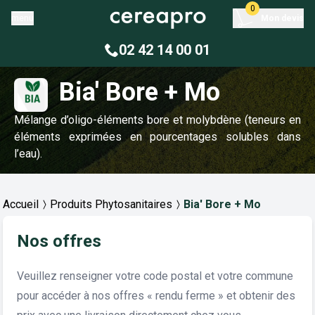
0
menu
Mon devis
02 42 14 00 01
Bia' Bore + Mo
Mélange d’oligo-éléments bore et molybdène (teneurs en
éléments exprimées en pourcentages solubles dans
l’eau).
Accueil
Produits Phytosanitaires
Bia' Bore + Mo
Nos offres
Veuillez renseigner votre code postal et votre commune
pour accéder à nos offres « rendu ferme » et obtenir des