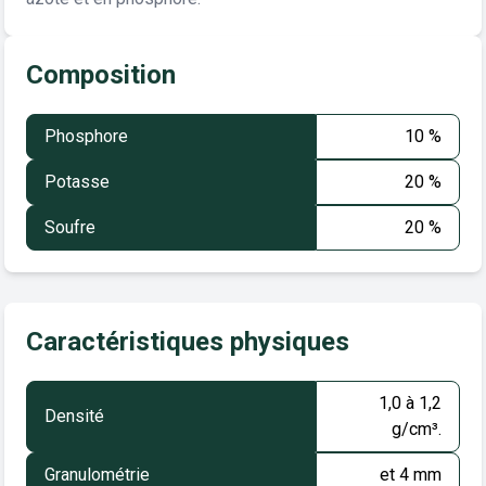
Composition
Phosphore
10 %
Potasse
20 %
Soufre
20 %
Caractéristiques physiques
1,0 à 1,2
Densité
g/cm³.
Granulométrie
et 4 mm