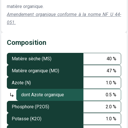
matière organique.
Amendement organique conforme à la norme NF U 44-
051.
Composition
Matière sèche (MS)
40 %
Matière organique (MO)
47 %
Azote (N)
1.0 %
dont Azote organique
0.5 %
Phosphore (P2O5)
2.0 %
Potasse (K2O)
1.0 %