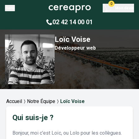
0
menu
Mon devis
02 42 14 00 01
Loïc
Voise
Développeur web
Accueil
Notre Équipe
Loïc Voise
Qui suis-je ?
Bonjour, moi c’est Loïc, ou Lolo pour les collègues.